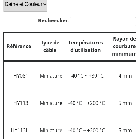
Rechercher:
Rayon de
Type de
Températures
Référence
courbure
câble
d'utilisation
minimum
Référence
Type de
Températures
Rayon de
câble
d'utilisation
courbure
HY081
Miniature
-40 °C ~ +80 °C
4 mm
minimum
HY113
Miniature
-40 °C ~ +200 °C
5 mm
HY113LL
Miniature
-40 °C ~ +200 °C
5 mm