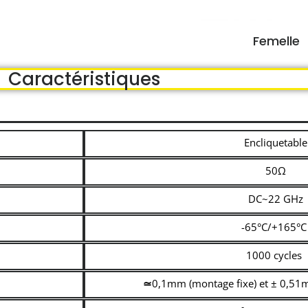
Femelle
Caractéristiques
Encliquetable
50Ω
DC~22 GHz
-65°C/+165°
1000 cycles
≃
0,1mm (montage fixe) et ± 0,51m