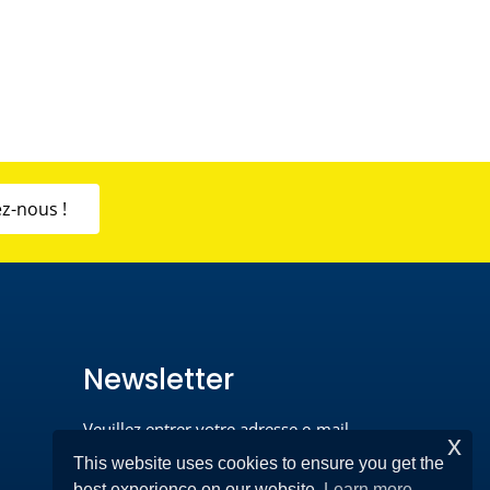
z-nous !
Newsletter
Veuillez entrer votre adresse e-mail
x
pour vous inscrire*
This website uses cookies to ensure you get the
best experience on our website.
Learn more