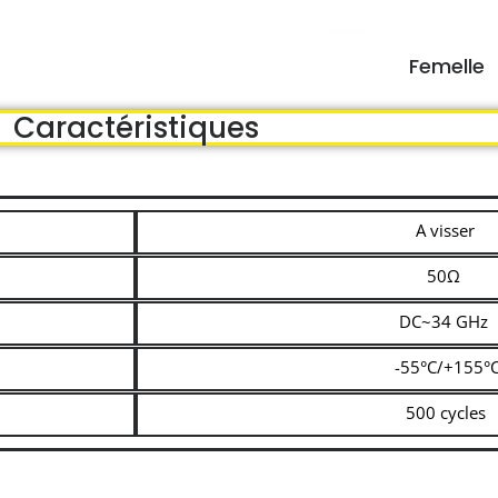
Femelle
Caractéristiques
A visser
50Ω
DC~34 GHz
-55°C/+155°
500 cycles