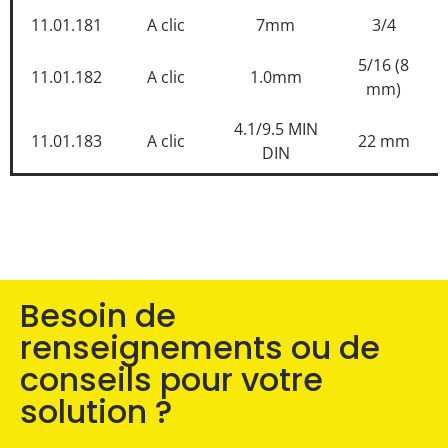
11.01.181
A clic
7mm
3/4
5/16 (8
11.01.182
A clic
1.0mm
mm)
4.1/9.5 MIN
11.01.183
A clic
22 mm
DIN
Besoin de
renseignements ou de
conseils pour votre
solution ?