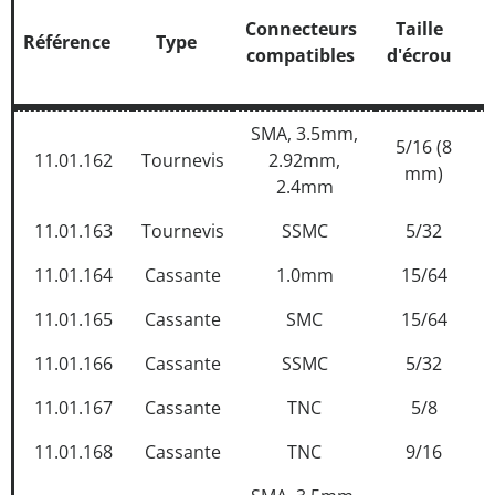
Connecteurs
Taille
Référence
Type
compatibles
d'écrou
s
Référence
Type
Connecteurs
Taille
SMA, 3.5mm,
5/16 (8
compatibles
d'écrou
11.01.162
Tournevis
2.92mm,
mm)
s
2.4mm
11.01.163
Tournevis
SSMC
5/32
11.01.164
Cassante
1.0mm
15/64
11.01.165
Cassante
SMC
15/64
11.01.166
Cassante
SSMC
5/32
11.01.167
Cassante
TNC
5/8
11.01.168
Cassante
TNC
9/16